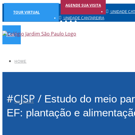
AGENDE SUA VISITA
TOUR VIRTUAL
UNIDADE CA
UNIDADE CANTAREIRA
Facebook
Instagram
YouTube
Linkedin
UNIDADE TREMEMBÉ
PDA
HOME
#CJSP /
Estudo do meio par
NOTÍCIAS
EF: plantação e alimentaçã