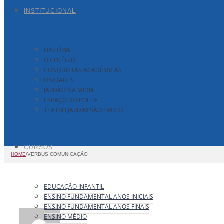
INSTITUCIONAL
HISTÓRIA
O COLÉGIO
CONQUISTAS ACADÊMICAS
UNIDADES
JARDÃO NA MÍDIA
ESPAÇO DO POETA
TEATRO JARDIM SÃO PAULO
CURSOS
HOME
/
VERBUS COMUNICAÇÃO
EDUCAÇÃO INFANTIL
ENSINO FUNDAMENTAL ANOS INICIAIS
ENSINO FUNDAMENTAL ANOS FINAIS
ENSINO MÉDIO