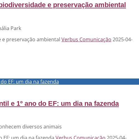
biodiversidade e preservação ambiental
ália Park
de e preservação ambiental
Verbus Comunicação
2025-04-
 do EF: um dia na fazenda
til e 1º ano do EF: um dia na fazenda
conhecem diversos animais
do EF: um dia na fazenda
Verbus Comunicação
2025-04-