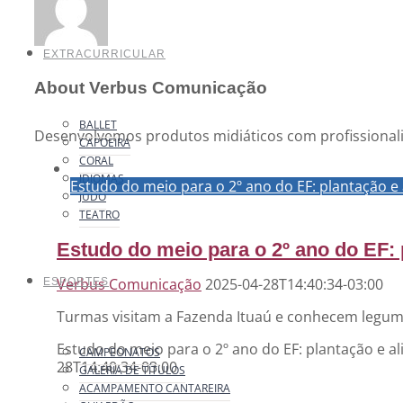
EXTRACURRICULAR
About
Verbus Comunicação
BALLET
Desenvolvemos produtos midiáticos com profissional
CAPOEIRA
CORAL
IDIOMAS
Estudo do meio para o 2º ano do EF: plantação e
JUDÔ
TEATRO
Estudo do meio para o 2º ano do EF:
Verbus Comunicação
2025-04-28T14:40:34-03:00
ESPORTES
Turmas visitam a Fazenda Ituaú e conhecem legum
Estudo do meio para o 2º ano do EF: plantação e 
CAMPEONATOS
28T14:40:34-03:00
GALERIA DE TÍTULOS
ACAMPAMENTO CANTAREIRA