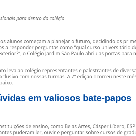
ssionais para dentro do colégio
os alunos começam a planejar o futuro, decidindo os prim
-los a responder perguntas como “qual curso universitário 
xterior?”, o Colégio Jardim São Paulo abriu as portas para 
o leva ao colégio representantes e palestrantes de divers
exclusivo com nossas turmas. A 7ª edição ocorreu neste mês
baixo.
vidas em valiosos bate-papos
tituições de ensino, como Belas Artes, Cásper Líbero, ES
udantes puderam ler, ouvir e perguntar sobre cursos de gra