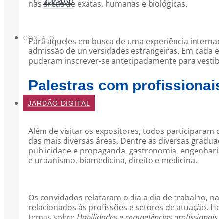
OLIJARDÃO
nas áreas de exatas, humanas e biológicas.
CONTATO
Para aqueles em busca de uma experiência interna
admissão de universidades estrangeiras. Em cada e
puderam inscrever-se antecipadamente para vestib
Palestras com profissionai
JARDÃO DIGITAL
Além de visitar os expositores, todos participaram 
das mais diversas áreas. Dentre as diversas gradu
publicidade e propaganda, gastronomia, engenharia
e urbanismo, biomedicina, direito e medicina.
Os convidados relataram o dia a dia de trabalho, 
relacionados às profissões e setores de atuação. 
temas sobre
Habilidades e competências profissionais