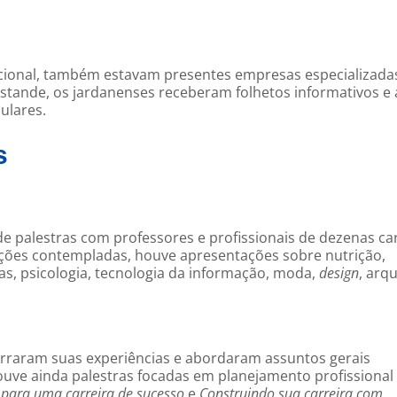
cional, também estavam presentes empresas especializada
stande, os jardanenses receberam folhetos informativos e a
ulares.
s
de palestras com professores e profissionais de dezenas ca
ações contempladas, houve apresentações sobre nutrição,
s, psicologia, tecnologia da informação, moda,
design
, arq
narraram suas experiências e abordaram assuntos gerais
Houve ainda palestras focadas em planejamento profissiona
 para uma carreira de sucesso
e
Construindo sua carreira com