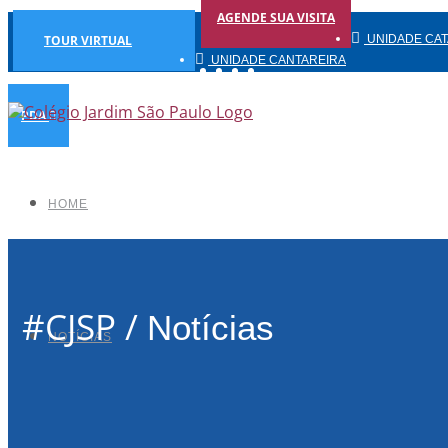
AGENDE SUA VISITA
TOUR VIRTUAL
UNIDADE CA
UNIDADE CANTAREIRA
Facebook
Instagram
YouTube
Linkedin
UNIDADE TREMEMBÉ
PDA
HOME
#CJSP /
Notícias
NOTÍCIAS