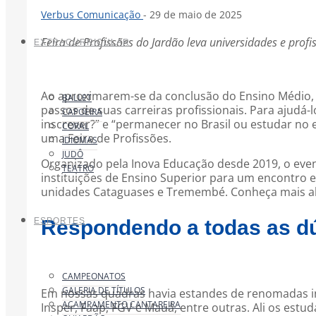
Verbus Comunicação
- 29 de maio de 2025
Feira de Profissões do Jardão leva universidades e profi
EXTRACURRICULAR
Ao aproximarem-se da conclusão do Ensino Médio, 
BALLET
passos de suas carreiras profissionais. Para ajudá
CAPOEIRA
inscrever?” e “permanecer no Brasil ou estudar no e
CORAL
uma Feira de Profissões.
IDIOMAS
JUDÔ
Organizado pela Inova Educação desde 2019, o event
TEATRO
instituições de Ensino Superior para um encontro 
unidades Cataguases e Tremembé. Conheça mais a
ESPORTES
Respondendo a todas as dú
CAMPEONATOS
GALERIA DE TÍTULOS
Em nossas quadras havia estandes de renomadas ins
ACAMPAMENTO CANTAREIRA
Insper, Faap, FGV e Mauá, entre outras. Ali os est