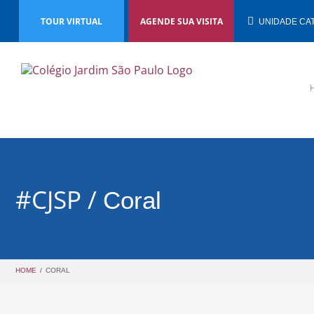
TOUR VIRTUAL
AGENDE SUA VISITA
UNIDADE CA
#CJSP /
Coral
HOME
/
CORAL