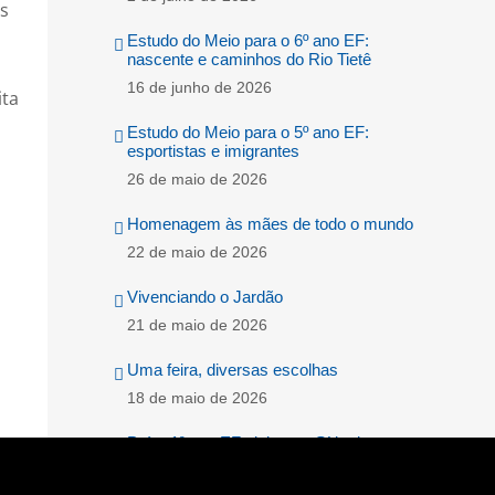
s
Estudo do Meio para o 6º ano EF:
nascente e caminhos do Rio Tietê
16 de junho de 2026
ita
Estudo do Meio para o 5º ano EF:
esportistas e imigrantes
26 de maio de 2026
Homenagem às mães de todo o mundo
22 de maio de 2026
Vivenciando o Jardão
21 de maio de 2026
Uma feira, diversas escolhas
18 de maio de 2026
Pré e 1º ano EF visitam o Sítio do
Picapau Amarelo
4 de maio de 2026