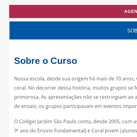
AGEN
SOB
Sobre o Curso
Nossa escola, desde sua origem há mais de 70 anos, v
coral. No decorrer dessa história, muitos grupos s
primorosa. As apresentações não se restringiam ao 
de ensaio, os grupos participavam em eventos impor
O Colégio Jardim São Paulo conta, desde 2005, com as 
9º ano do Ensino Fundamental) e Coral Jovem (alunos