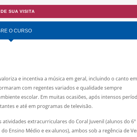
DE SUA VISITA
RE O CURSO
aloriza e incentiva a música em geral, incluindo o canto e
e formaram com regentes variados e qualidade sempre
ambiente escolar. Em muitas ocasiões, após intensos perío
tantes e até em programas de televisão.
atividades extracurriculares do Coral Juvenil (alunos do 6º
 do Ensino Médio e ex-alunos), ambos sob a regência de Ve