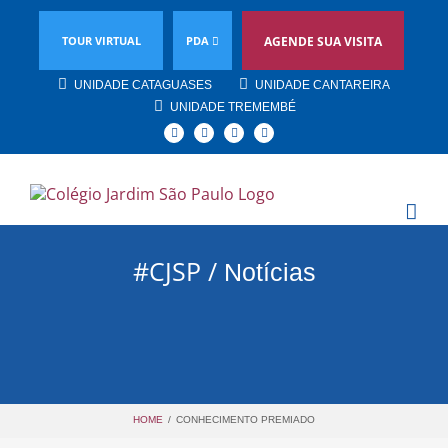
TOUR VIRTUAL
PDA
AGENDE SUA VISITA
UNIDADE CATAGUASES
UNIDADE CANTAREIRA
UNIDADE TREMEMBÉ
Facebook
Instagram
YouTube
Linkedin
#CJSP /
Notícias
HOME
/
CONHECIMENTO PREMIADO