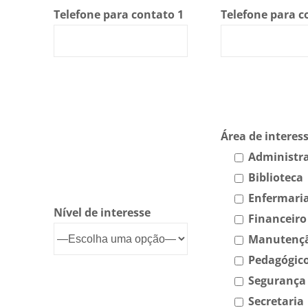
Telefone para contato 1
Telefone para c
Área de interes
Administra
Biblioteca
Enfermari
Nível de interesse
Financeiro
Manutenç
Pedagógic
Segurança
Secretaria